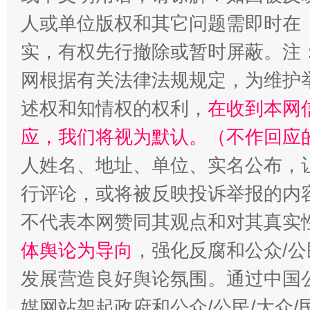
扯下公款旅游的“隐身衣”
如何以同
人或单位版权和其它问题需即时在
实，有权先行撤除或暂时屏蔽。注
网根据有关法律法规规定，为维护
述权和知情权的权利，
在收到本网
应，我们将视为默认。（不作回应
人姓名、地址、单位、实名公布，让
“蜀中异人”王建安的艺术幻境
行评论，或将被反映投诉举报的内
不代表本网赞同其观点和对其真实
体舆论为导向
，强化反腐和公众/公
发展营造良好舆论氛围。通过中国公
媒网站架起政府和公众/公民/大众