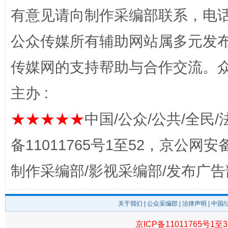
有意见请向制作采编部联系，电话：0
公众传媒所有辅助网站属多元发
完善运行机制助力责任有效落实
一纸欠条
传媒网的支持帮助与合作交流。
主办 :
★★★★★
中国/公众/公共/全民/
备11011765号1至52，京公网安备：
制作采编部/影视采编部/发布广告
东山县通报“牛蛙产品抗生素超标问题”
法
关于我们
|
公众采编部
|
法律声明
| 中国
京ICP备11011765号1至3