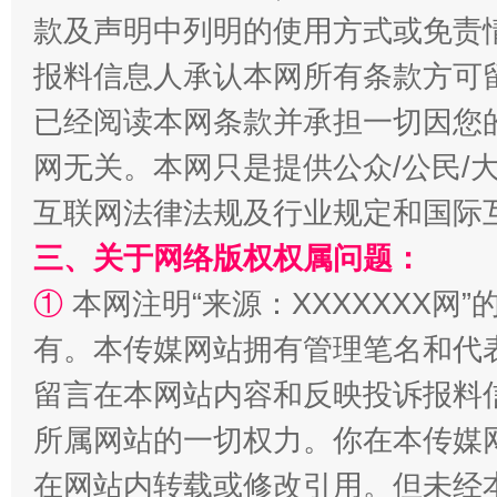
款及声明中列明的使用方式或免责
报料信息人承认本网所有条款方可
全民健身五年计划来了！等你上场
已经阅读本网条款并承担一切因您
网无关。本网只是提供公众/公民/
互联网法律法规及行业规定和国际
三、关于网络版权权属问题：
①
本网注明“来源：XXXXXXX网”
有。本传媒网站拥有管理笔名和代
留言在本网站内容和反映投诉报料
阿坝州三大球赛在茂县开幕
规模最
所属网站的一切权力。你在本传媒
在网站内转载或修改引用。但未经