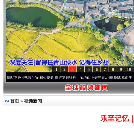
1
2
3
4
5
6
7
8
9
10
色
·[视频]
牢记初心使命 奋进复兴征程丨宝塔山下好光景..
·[视频]
因党而生 为党而战——
首页
»
视频新闻
乐至记忆