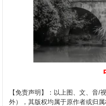
完善运行机制助力责任有效落实
一纸欠条
【免责声明】：以上图、文、音/
外），其版权均属于原作者或归属
东山县通报“牛蛙产品抗生素超标问题”
法