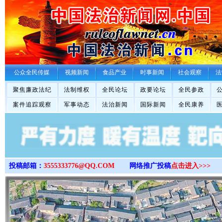
>
公众全民传媒
视频新闻
食品产业
时事新闻
社会观察
法
聚焦廉政法纪
法制维权
全民论坛
政要论坛
全民参政
案件追踪观察
军事动态
法治新闻
国际新闻
全民康养
投稿邮箱：
3555333776@QQ.COM
网络推广投稿
点击进入>>>