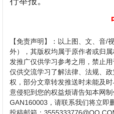
行举报。
东山县通报“牛蛙产品抗生素超标问题”
法
【免责声明】：以上图、文、音/
外），其版权均属于原作者或归属
发推广仅供学习参考之用，禁止用
仅供交流学习了解法律、法规、政
权，部分文章转发推送时未能及时
意侵犯到您的权益烦请告知本网制作采编
GAN160003，请联系我们将立即删
千年窑火 生生不息
一
投稿邮箱：3555333776@QQ