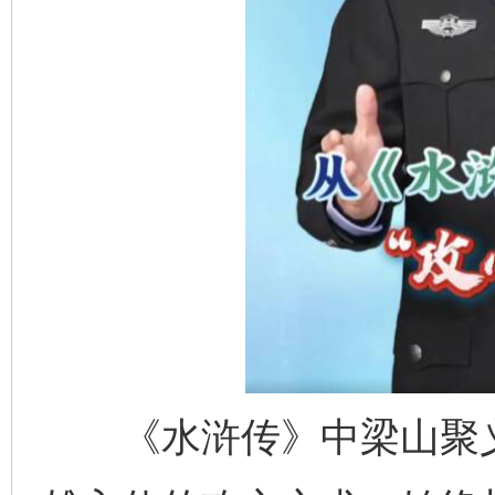
《水浒传》中梁山聚义