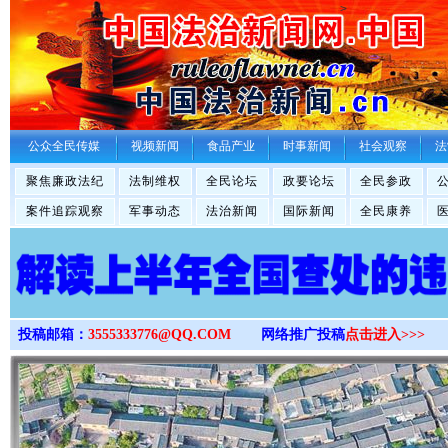
>
公众全民传媒
视频新闻
食品产业
时事新闻
社会观察
法
聚焦廉政法纪
法制维权
全民论坛
政要论坛
全民参政
案件追踪观察
军事动态
法治新闻
国际新闻
全民康养
投稿邮箱：
3555333776@QQ.COM
网络推广投稿
点击进入>>>