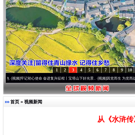
1
2
3
4
5
6
7
8
9
10
]
牢记初心使命 奋进复兴征程丨宝塔山下好光景..
·[视频]
因党而生 为党而战——百年“纪
首页
»
视频新闻
从《水浒传