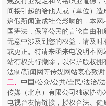
规及行业规定和网络职业道德，
间接引起的给他人或（单位）造
递假新闻造成社会影响的，本网
国宪法，保障公民的言论自由和
无意中涉及到您的权益，请及时
揭开“小金库”的免责幌子
或更正。特请来函来电说明本网
站有权先行撤除，以保护版权拥有者
法制/新闻网等传媒网站衷心致谢
二、
中国/公众/公共/全民/法治
传媒（北京）有限公司独家协办
电视台友情链接，授权合法、健
受贿1.44亿！段成刚被判无期
从幼儿