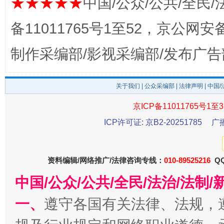
★★★★★
中国/公众/公共/全民/
备11011765号1至52，京公网安备：
东山县通报“牛蛙产品抗生素超标问题”
法
制作采编部/影视采编部/发布广告
关于我们
|
公众采编部
|
法律声明
| 中国
京ICP备11011765号1至3
ICP许可证: 京B2-20251785
广
资料编辑/网络推广/法律咨询专线：
010-89525216
QQ
中国/公众/公共/全民/法治/法
千年窑火 生生不息
一
一、
遵守各国有关法律、法规，