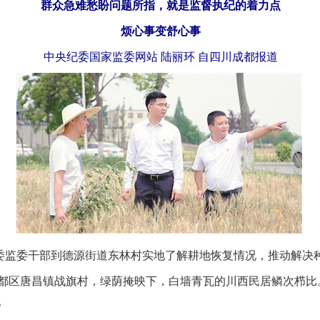
群众急难愁盼问题所指，就是监督执纪的着力点
烦心事变舒心事
中央纪委国家监委网站 陆丽环 自四川成都报道
委监委干部到德源街道东林村实地了解耕地恢复情况，推动解决种
区唐昌镇战旗村，绿荫掩映下，白墙青瓦的川西民居鳞次栉比
。