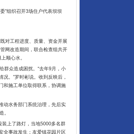
”组织召开3场住户代表坝坝
既对工程进度、质量、资金开展
行业协会接连发公告
水管网改造期间，联合检查组共开
用上顺心水。
群众造成困扰。“去年9月，小
情况。”罗时彬说。收到反映后，
门和施工单位取得联系，协调施
推动水务部门系统治理，先后实
造。
上了路灯，当地5000多名群
让核能赋能千行百业
安全事故发生；友爱镇花园片区