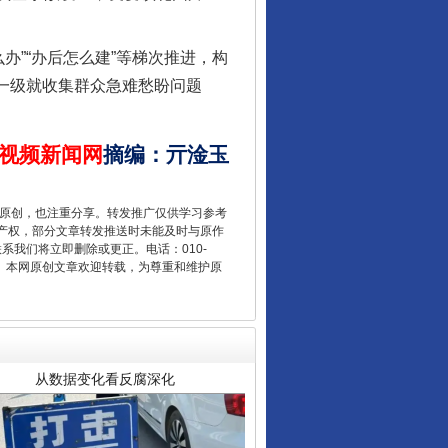
办”“办后怎么建”等梯次推进，构
镇一级就收集群众急难愁盼问题
视频新闻网
摘编
：
亓淦玉
重原创，也注重分享。转发推广仅供学习参考
产权，部分文章转发推送时未能及时与原作
从数据变化看反腐深化
联系我们将立即删除或更正。电话：010-
2 1号。本网原创文章欢迎转载，为尊重和维护原