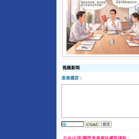
揭开“小金库”的免责幌子
视频新闻
发表感言：
受贿1.44亿！段成刚被判无期
公众/公民/网民发表评论感言须知：