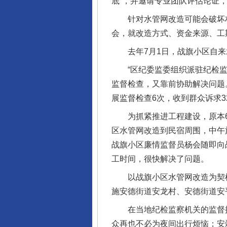
底”，并邀请专业团队评估论证
针对水管网改造可能会破坏村民
会，就改造方式、资金来源、工
去年7月1日，战旗小区自来
“区纪委监委组织派驻纪检监
完善运行机制助力责任有效落
监督检查，又靠前协助解决问题
展监督检查6次，收到群众诉求3
为抓紧推进工程建设，原本6个
区水管网改造到民宿周围，中午
战旗小区廉情监督员杨会随即向
工时间，很快解决了问题。
以战旗小区水管网改造为契机
施安德街道安龙村、安德街道安
在当地纪检监察机关的监督推动
东山县通报“牛蛙产品抗生素超标问
众再也不必为夜间出行烦恼；安