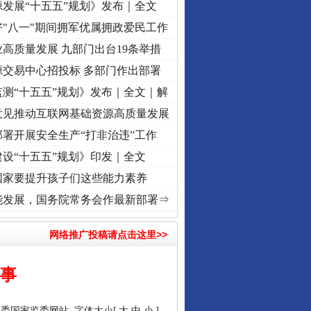
发展“十五五”规划》发布｜全文
"八一"期间拥军优属拥政爱民工作
高质量发展 九部门出台19条举措
源交易中心招投标 多部门作出部署
测“十五五”规划》发布｜全文｜解
意见推动互联网基础资源高质量发展
署开展安全生产“打非治违”工作
设“十五五”规划》印发｜全文
国家要提升孩子们这些能力素养
进复兴征程丨“转折之城”激荡..
·[视频]
牢记初心使命 奋进复兴征程丨红船起航处 潮起..
能发展，国务院常务会作最新部署⇒
网络推广投稿请点击这里>>
心事
纪委国家监委网站
字体大小[
大
中
小
]