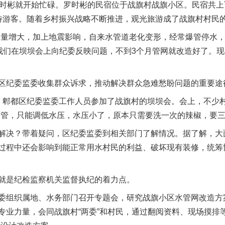
彬就开始忙碌。罗时彬的民宿位于战旗村战旗小区。民宿共上
待游客。随着乡村振兴战略不断推进，观光旅游成了战旗村村民
量增大，加上地震影响，自来水管道老化变形，经常爆管停水，
，我们在坝坝会上向纪委反映问题，不到3个月管网就改造好了。
纪委监委收集群众诉求，推动解决群众急难愁盼问题的重要途
郫都区纪委监委工作人员参加了战旗村的坝坝会。会上，不少村
爆管，只能调低水压，水压小了，原本只需要洗一次的辣椒，要三
决？带着疑问，区纪委监委到相关部门了解情况。据了解，大
过程中还会影响到能正常用水村民的利益、破坏现有装修，统筹
是纪检监察机关监督执纪的着力点。
组织属地、水务部门召开专题会，研究战旗小区水管网改造方
专业力量，会同战旗村“两委”和村民，通过翻阅资料、现场摸排