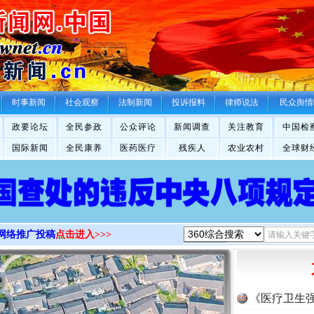
>
时事新闻
社会观察
法制新闻
投诉报料
律师说法
民众舆情
政要论坛
全民参政
公众评论
新闻调查
关注教育
中国检
国际新闻
全民康养
医药医疗
残疾人
农业农村
全球财
网络推广投稿
点击进入>>>
《医疗卫生