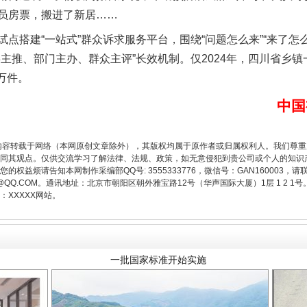
员房票，搬进了新居……
建“一站式”群众诉求服务平台，围绕“问题怎么来”“来了怎么
主推、部门主办、群众主评”长效机制。仅2024年，四川省乡
8万件。
中国
内容转载于网络（本网原创文章除外），其版权均属于原作者或归属权利人。我们尊
同其观点。仅供交流学习了解法律、法规、政策，如无意侵犯到贵公司或个人的知识
一批国家标准开始实施
权益烦请告知本网制作采编部QQ号: 3555333776，微信号：GAN160003，请
3776@QQ.COM。通讯地址：北京市朝阳区朝外雅宝路12号（华声国际大厦）1层 1 
XXXXX网站。