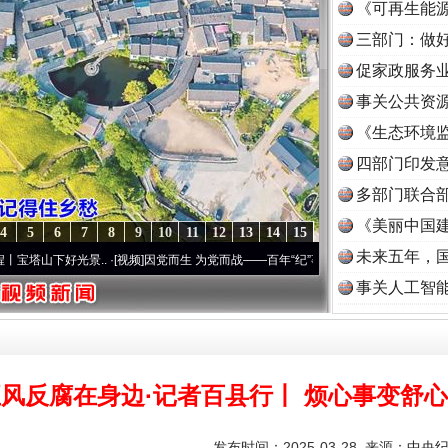
《可再生能源
三部门：做好
促家政服务业
事关公共资
《生态环境监
读
四部门印发
多部门联合部
《美丽中国建
4
5
6
7
8
9
10
11
12
13
14
15
未来五年，
光景..
·[视频]
因党而生 为党而战——百年“纪”事⑧加强纪律..
·[视频]
牢记初心使命 奋
事关人工智
风反腐在身边·记者百县行丨 烦心事变舒
发布时间：2025-03-28 来源：
中央