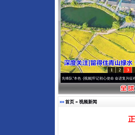
1
2
3
域高原..
·[视频]
永葆“两个先锋队”本色
·[视频]
牢记初心使命 奋进复兴征程丨宝塔山下好
首页
»
视频新闻
正