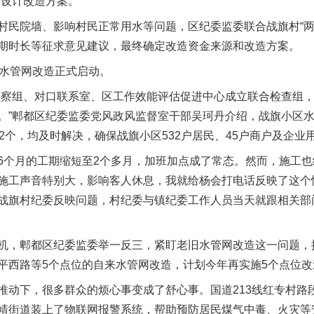
，设计改造方案。
院墙、影响村民正常用水等问题，区纪委监委联合战旗村“两委
期时长等征求意见建议，最终确定改造资金来源和改造方案。
水管网改造正式启动。
察组、对口联系室、区工作效能评估促进中心成立联合检查组，
实
一纸欠条伤亲情 巡回调解促和解..
。”郫都区纪委监委党风政风监督室干部吴珂丹介绍，战旗小区
2个，均及时解决，确保战旗小区532户居民、45户商户及企业
月的工期缩短至2个多月，加班加点成了常态。然而，施工也给
施工声音特别大，影响客人休息，我就给杨会打电话反映了这个
战旗村纪委反映问题，村纪委与镇纪委工作人员当天就跟相关部
，郫都区纪委监委举一反三，紧盯老旧水管网改造这一问题，
平西路等5个点位的自来水管网改造，计划今年再实施5个点位改
下，很多群众的烦心事变成了舒心事。国道213线红专村路段装
题”
法徽映军营 权益有保障
靖街道装上了物联网报警系统，帮助预防居民煤气中毒、火灾等