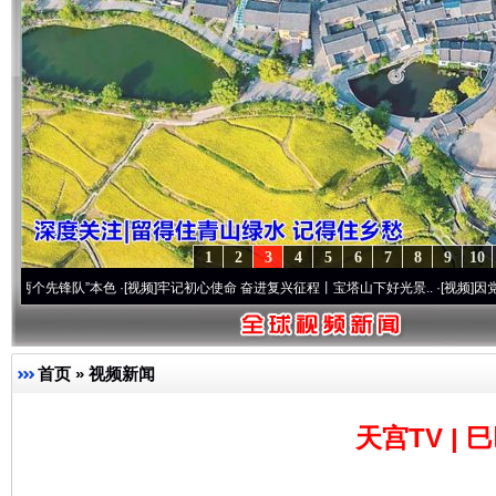
1
2
3
4
5
6
7
8
9
10
队”本色
·[视频]
牢记初心使命 奋进复兴征程丨宝塔山下好光景..
·[视频]
因党而生 为党而
首页
»
视频新闻
天宫TV |