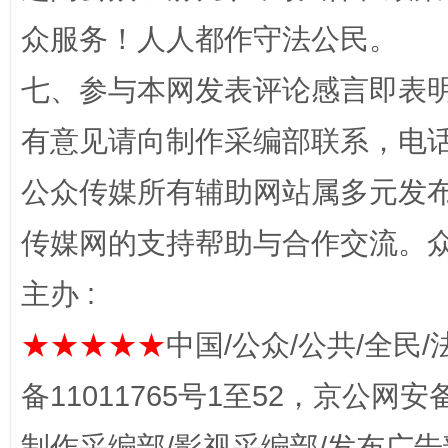
众服务！人人都作守法公民。
“蜀中异人”王建安的艺术幻境
七、参与本网发表评论感言即表明
有意见请向制作采编部联系，电话：0
公众传媒所有辅助网站属多元发
传媒网的支持帮助与合作交流。
主办 :
完善运行机制助力责任有效落实
一纸欠条
★★★★★
中国/公众/公共/全民/
备11011765号1至52，京公网安备：
制作采编部/影视采编部/发布广告