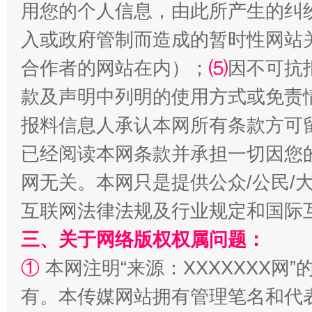
用您的个人信息，由此所产生的纠
受贿1.44亿！段成刚被判无期
从幼儿
入或政府管制而造成的暂时性网站
合作者的网站在内）；
⑸
因不可抗
款及声明中列明的使用方式或免责
报料信息人承认本网所有条款方可
已经阅读本网条款并承担一切因您
网无关。本网只是提供公众/公民/
互联网法律法规及行业规定和国际
全民健身五年计划来了！等你上场
三、关于网络版权权属问题：
①
本网注明“来源：XXXXXXX网”
有。本传媒网站拥有管理笔名和代