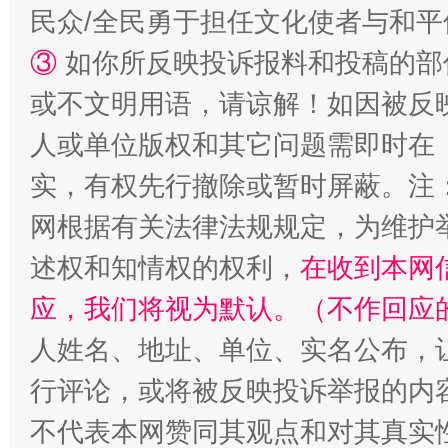
民众/全民勇于担任文化使者与和
③
如你所反映投诉报料和投稿的部
或不文明用语，请谅解！如因被反
人或单位版权和其它问题需即时在
实，有权先行撤除或暂时屏蔽。注
扯下公款旅游的“隐身衣”
如何以同
网根据有关法律法规规定，为维护
述权和知情权的权利，
在收到本网
应，我们将视为默认。（不作回应
人姓名、地址、单位、实名公布，让
行评论，或将被反映投诉举报的内
不代表本网赞同其观点和对其真实