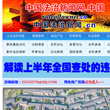
>
公众全民传媒
视频新闻
食品产业
时事新闻
社会观察
法
聚焦廉政法纪
法制维权
全民论坛
政要论坛
全民参政
案件追踪观察
军事动态
法治新闻
国际新闻
全民康养
投稿邮箱：
3555333776@QQ.COM
网络推广投稿
点击进入>>>