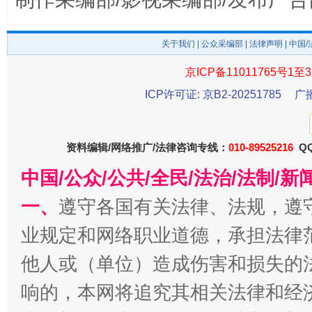
关于我们
|
公众采编部
|
法律声明
| 中国
京ICP备11011765号1至3
东山县通报“牛蛙产品抗生素超标问题”
法
ICP许可证: 京B2-20251785
广
资料编辑/网络推广/法律咨询专线：
010-89525216
QQ
中国/公众/公共/全民/法治/法制/
一、
遵守各国有关法律、法规，遵
业规定和网络职业道德，承担法律
他人或（单位）造成伤害和损失的
千年窑火 生生不息
一
响的，本网将追究其相关法律和经