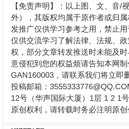
【免责声明】：以上图、文、音/
外），其版权均属于原作者或归属
发推广仅供学习参考之用，禁止用
东山县通报“牛蛙产品抗生素超标问题”
法
仅供交流学习了解法律、法规、政
权，部分文章转发推送时未能及时
意侵犯到您的权益烦请告知本网制作采编
GAN160003，请联系我们将立即删
投稿邮箱：3555333776@QQ
12号（华声国际大厦）1层 1 2
千年窑火 生生不息
一
原创权利，请转载时务必注明原创作