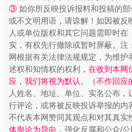
③
如你所反映投诉报料和投稿的部
或不文明用语，请谅解！如因被反
人或单位版权和其它问题需即时在
扯下公款旅游的“隐身衣”
如何以同
实，有权先行撤除或暂时屏蔽。注
网根据有关法律法规规定，为维护
述权和知情权的权利，
在收到本网
应，我们将视为默认。（不作回应
人姓名、地址、单位、实名公布，让
行评论，或将被反映投诉举报的内
“蜀中异人”王建安的艺术幻境
不代表本网赞同其观点和对其真实
体舆论为导向
，强化反腐和公众/公