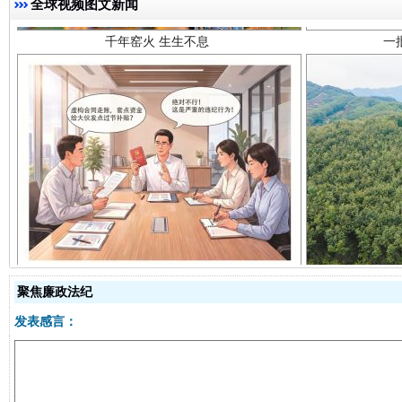
全球视频图文新闻
揭开“小金库”的免责幌子
聚焦廉政法纪
发表感言：
受贿1.44亿！段成刚被判无期
从幼儿