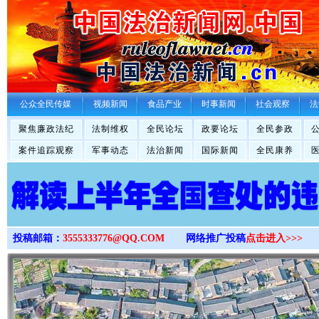
>
公众全民传媒
视频新闻
食品产业
时事新闻
社会观察
法
聚焦廉政法纪
法制维权
全民论坛
政要论坛
全民参政
案件追踪观察
军事动态
法治新闻
国际新闻
全民康养
投稿邮箱：
3555333776@QQ.COM
网络推广投稿
点击进入>>>