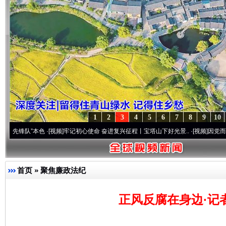
1
2
3
4
5
6
7
8
9
10
”本色
·[视频]
牢记初心使命 奋进复兴征程丨宝塔山下好光景..
·[视频]
因党而生 为党而战
首页
»
聚焦廉政法纪
正风反腐在身边·记