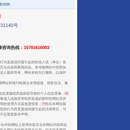
/新闻网
号
1140号
法律咨询热线：
15701616003
走走走！国家喊你健身啦
行为直接或间接引起的给他人或（单位）造
言论自由和新闻自由。本传媒网站中的部份
法人版权所有，网站有权先行撤除，以保护
健康网站和报刊电视台友情链接，授权合法、健
信息泄漏或其他原因导致的个人信息泄漏；
⑶
毒侵入或政府管制而造成的暂时性网站关闭
明的使用方式或免责情形；
⑺
你在本网站留
您的行为而直接或间接引起的法律责任，与
将不定期更新本声明。
合作伙伴的网站上使用你留言在本网站内容和反