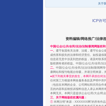
关于
ICP许可
资料编辑/网络推广/法律
中国/公众/公共/全民/法治/法制/新闻网版权
阿坝州三大球赛在茂县开幕
一、
遵守各国有关法律、法规，遵守社会公
成伤害和损失的法律和经济责任。如投递假
信息若无意中涉及到您的权益，请及时联系
版权拥有者的权益。中国/公众/公共/全民/法
二、
中国/公众/公共/全民/法治/法制/
康网站和报刊电视台转载，并请注明来源，
●就下列相关事宜的发生，本网不承担任何法
任何第三方根据本网各服务条款及声明中所
（包括在本网的企业、公司网站和共同合作
言的内容和反映投诉报料信息人承认本网所
本网无关。本网只是提供公众/公民/大众/
三、关于网络版权权属问题：
①
本网注明“来源：XXXXXXX网”的所有