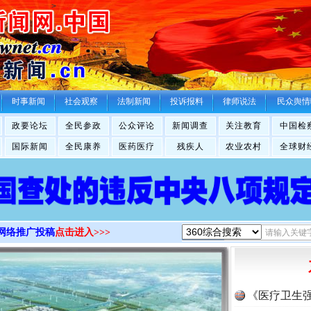
>
时事新闻
社会观察
法制新闻
投诉报料
律师说法
民众舆情
政要论坛
全民参政
公众评论
新闻调查
关注教育
中国检
国际新闻
全民康养
医药医疗
残疾人
农业农村
全球财
网络推广投稿
点击进入>>>
《医疗卫生