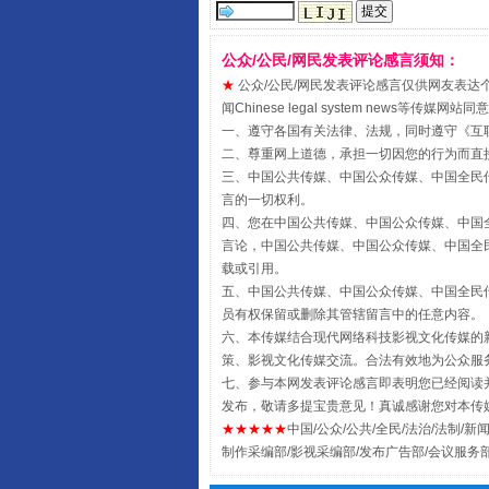
公众/公民/网民发表评论感言须知：
★
公众/公民/网民发表评论感言仅供网友表达个人看法
闻Chinese legal system new
一、遵守各国有关法律、法规，同时遵守《
互
受贿1.44亿！段成刚被判无期
二、尊重网上道德，承担一切因您的行为而直
三、中国公共传媒、中国公众传媒、中国全民传媒China 
言的一切权利。
四、您在中国公共传媒、中国公众传媒、中国全民传媒Chin
言论，中国公共传媒、中国公众传媒、中国全民传媒China
载或引用。
五、中国公共传媒、中国公众传媒、中国全民传媒China 
员有权保留或删除其管辖留言中的任意内容。
六、本传媒结合现代网络科技影视文化传媒的新
策、影视文化传媒交流。合法有效地为公众服
七、参与本网发表评论感言即表明您已经阅读并
发布，敬请多提宝贵意见！真诚感谢您对本传
★★★★★
中国/公众/公共/全民/法治/法制/新闻
全民健身五年计划来了！等你上
制作采编部/影视采编部/发布广告部/会议服务