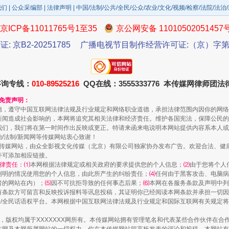
我们
|
公众采编部
|
法律声明
| 中国/法制/公共/全民/公众/农业/文化/视频/检察/法院/法治
京ICP备11011765号1至35
京公网安备 11010502051457
证: 京B2-20251785
广播电视节目制作经营许可证:（京）字第3
咨询专线：
010-89525216
QQ在线：3555333776 本传媒网律师团
和免责声明：
规模最大的光氢储一体化项目
德，遵守中国互联网法律法规及行业规定和网络职业道德，承担法律范围内因你的网络
新闻造成社会影响的，本网将追究其相关法律和经济责任。维护各国宪法，保障公民的
我们，我们将在第一时间作出反映或更正。特请来函来电说明本网站提供内容系本人或
治/法制/新闻网等传媒网站衷心致谢！
新闻网等传媒网站，由众全影视文化传媒（北京）有限公司独家协办发布广告。欢迎合法、
并可添加相应链接。
律责任：⑴
本网根据法律规定或相关政府的要求提供您的个人信息；
⑵
由于您将个人
列明的情况使用您的个人信息，由此所产生的纠纷责任；
⑷
任何由于黑客攻击、电脑病
者的网站在内）；
⑸
因不可抗拒导致的任何事态后果；
⑹
本网在各服务条款及声明中列
有条款方可留言和反映投诉报料等讯息投稿，其证明你已经阅读本网条款并承担一切因
民众/全民话语权平台。本网根据中国互联网法律法规及行业规定和国际互联网有关规定
作品，版权均属于XXXXXXX网所有。本传媒网站拥有管理笔名和代表某些合作伙伴在