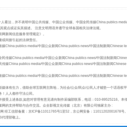
，并不表明中国公共传媒、中国公众传媒、中国全民传媒China publics media/中国公
s等传媒网站同意其观点或证实其描述。 注意文明用语并遵守全球各国相关法律法规。
联网新闻信息服务管理规定
》。
从幼儿园到大学，有这些资助
接或间接引起的法律责任。
publics media/中国公众新闻China publics news/中国法制新闻Chinese l
a publics media/中国公众新闻China publics news/中国法制新闻Chinese
 publics media/中国公众新闻China publics news/中国法制新闻Chinese 
publics media/中国公众新闻China publics news/中国法制新闻Chinese l
媒体有生力，借助全球互联网主阵地，为社会/公众/民众/公民人才铺垫一个话语权平
务！人人都作守法公民。
接受上述条款,如您对管理有意见请向制作采编部联系，电话：010-89525216。
媒网的支持帮助与合作交流。众全影视文化传媒（北京）有限公司独家主办 :
网 经工信部备案：京ICP备11011765号1至52，京公网安备：11011202001678号
场
事关残疾人未来5年
部/代理部敬上。