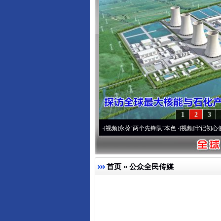
1
2
3
0周年 深刻改变雪域高原..
·[视频]
永葆“两个先锋队”本色
·[视频]
牢记初心使命 奋进复
首页
»
公众全民传媒