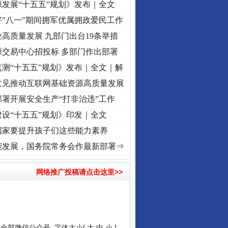
发展“十五五”规划》发布｜全文
"八一"期间拥军优属拥政爱民工作
高质量发展 九部门出台19条举措
源交易中心招投标 多部门作出部署
测“十五五”规划》发布｜全文｜解
意见推动互联网基础资源高质量发展
署开展安全生产“打非治违”工作
设“十五五”规划》印发｜全文
国家要提升孩子们这些能力素养
]
牢记初心使命 奋进复兴征程丨“转折之城”激荡..
·[视频]
牢记初心使命 奋进复兴征程丨红
能发展，国务院常务会作最新部署⇒
网络推广投稿请点击这里>>
安全部微信公众号
字体大小[
大
中
小
]