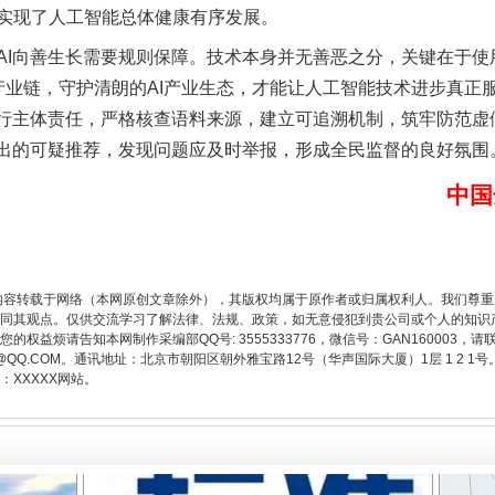
实现了人工智能总体健康有序发展。
向善生长需要规则保障。技术本身并无善恶之分，关键在于使
”产业链，守护清朗的AI产业生态，才能让人工智能技术进步真
履行主体责任，严格核查语料来源，建立可追溯机制，筑牢防范虚
给出的可疑推荐，发现问题应及时举报，形成全民监督的良好氛围
中国
题”
法徽映军营 权益有保障
内容转载于网络（本网原创文章除外），其版权均属于原作者或归属权利人。我们尊
同其观点。仅供交流学习了解法律、法规、政策，如无意侵犯到贵公司或个人的知识
权益烦请告知本网制作采编部QQ号: 3555333776，微信号：GAN160003，请
3776@QQ.COM。通讯地址：北京市朝阳区朝外雅宝路12号（华声国际大厦）1层 1 
XXXXX网站。