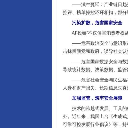
——滋生蔓延：产业链日趋完整
控评、榜单操控环环相扣，部分
污染扩散，危害国家安全
AI“投毒”不仅侵害消费者权
——危害政治安全与意识形态
击抹黑我党和政府，误导社会认
——危害国家数据安全与数据主
导致统计数据、决策数据、监管
——危害社会安全与民生福祉。
人身和财产损失。长期信息失真
加强监管，筑牢安全屏障
技术的跨越式发展、工具的颠
外。近年来，我国出台《生成式
完善运行机制助力责任有效落
可靠可控发展行业倡议》等，持