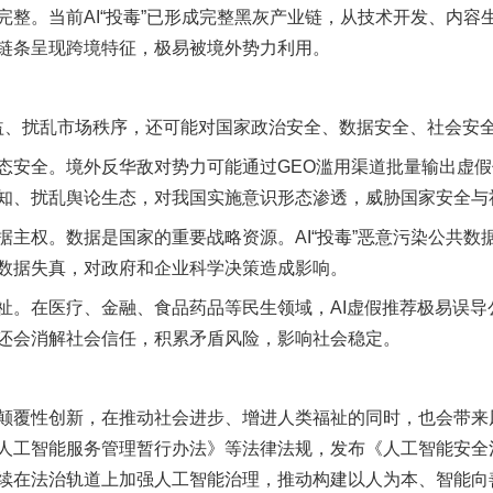
。当前AI“投毒”已形成完整黑灰产业链，从技术开发、内容
链条呈现跨境特征，极易被境外势力利用。
益、扰乱市场秩序，还可能对国家政治安全、数据安全、社会安
安全。境外反华敌对势力可能通过GEO滥用渠道批量输出虚假
知、扰乱舆论生态，对我国实施意识形态渗透，威胁国家安全与
权。数据是国家的重要战略资源。AI“投毒”恶意污染公共数
数据失真，对政府和企业科学决策造成影响。
在医疗、金融、食品药品等民生领域，AI虚假推荐极易误导
还会消解社会信任，积累矛盾风险，影响社会稳定。
覆性创新，在推动社会进步、增进人类福祉的同时，也会带来
人工智能服务管理暂行办法》等法律法规，发布《人工智能安全
实
一纸欠条伤亲情 巡回调解促和解..
续在法治轨道上加强人工智能治理，推动构建以人为本、智能向