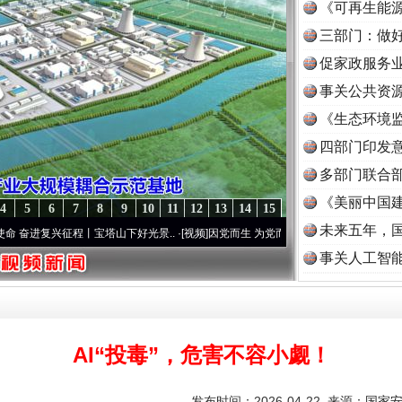
《可再生能源
三部门：做好
促家政服务业
事关公共资
《生态环境监
读
四部门印发
多部门联合部
《美丽中国建
4
5
6
7
8
9
10
11
12
13
14
15
未来五年，
兴征程丨宝塔山下好光景..
·[视频]
因党而生 为党而战——百年“纪”事⑧加强纪律..
·[视频
事关人工智
AI“投毒”，危害不容小觑！
发布时间：2026-04-22 来源：
国家