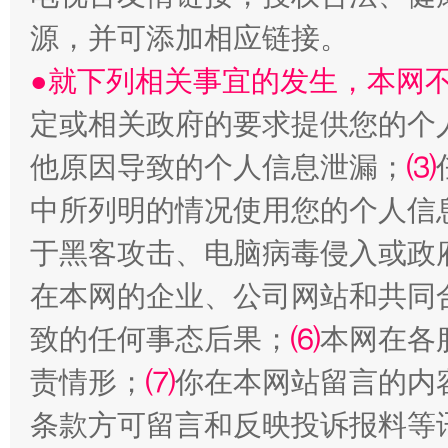
源，并可添加相应链接。
受贿1.44亿！段成刚被判无期
从幼儿
●就下列相关事宜的发生，本网
定或相关政府的要求提供您的个
他原因导致的个人信息泄漏；
⑶
中所列明的情况使用您的个人信
于黑客攻击、电脑病毒侵入或政
在本网的企业、公司网站和共同
全民健身五年计划来了！等你上场
致的任何事态后果；
⑹
本网在各
责情形；
⑺
你在本网站留言的内
条款方可留言和反映投诉报料等