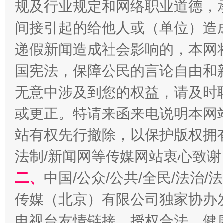
规及行业规定和网络职业道德，
间接引起的给他人或（单位）造
递假新闻造成社会影响的，本网
国宪法，保障公民的言论自由和
无意中涉及到您的权益，请及时
揭开“小金库”的免责幌子
或更正。特请来函来电说明本网
站有权先行撤除，以保护版权拥有者
法制/新闻网等传媒网站衷心致谢
二、
中国/公众/公共/全民/法治
传媒（北京）有限公司独家协办
电视台友情链接，授权合法、健