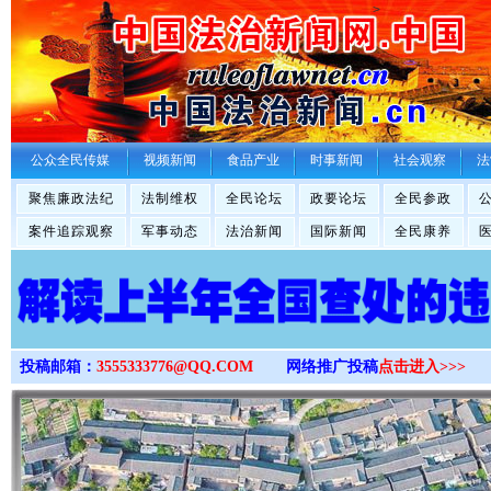
>
公众全民传媒
视频新闻
食品产业
时事新闻
社会观察
法
聚焦廉政法纪
法制维权
全民论坛
政要论坛
全民参政
案件追踪观察
军事动态
法治新闻
国际新闻
全民康养
投稿邮箱：
3555333776@QQ.COM
网络推广投稿
点击进入>>>