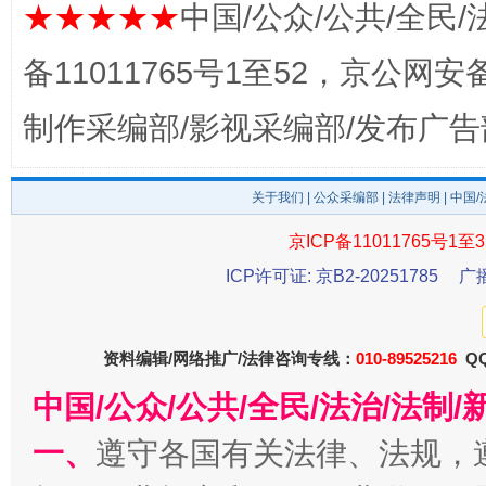
★★★★★
中国/公众/公共/全民/
备11011765号1至52，京公网安备：
制作采编部/影视采编部/发布广告
东山县通报“牛蛙产品抗生素超标问题”
法
关于我们
|
公众采编部
|
法律声明
| 中国
京ICP备11011765号1至3
ICP许可证: 京B2-20251785
广
资料编辑/网络推广/法律咨询专线：
010-89525216
QQ
中国/公众/公共/全民/法治/法
千年窑火 生生不息
一
一、
遵守各国有关法律、法规，