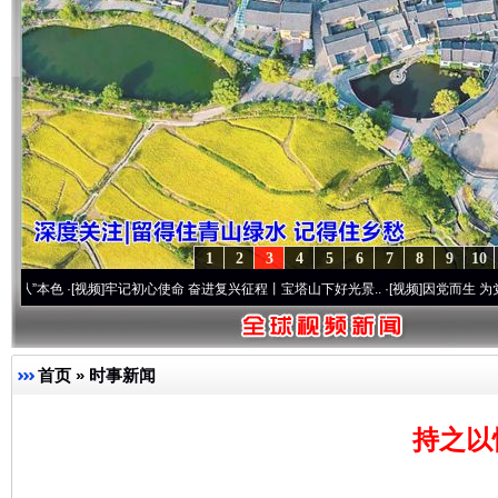
1
2
3
4
5
6
7
8
9
10
[视频]
牢记初心使命 奋进复兴征程丨宝塔山下好光景..
·[视频]
因党而生 为党而战——百年
首页
»
时事新闻
持之以