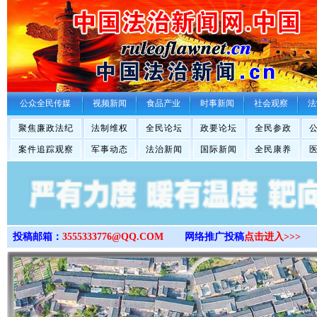
>
公众全民传媒
视频新闻
食品产业
时事新闻
社会观察
法
聚焦廉政法纪
法制维权
全民论坛
政要论坛
全民参政
案件追踪观察
军事动态
法治新闻
国际新闻
全民康养
投稿邮箱：
3555333776@QQ.COM
网络推广投稿
点击进入>>>