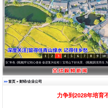
1
2
3
4
5
6
7
8
9
10
色
·[视频]
牢记初心使命 奋进复兴征程丨宝塔山下好光景..
·[视频]
因党而生 为党而战——
首页
»
财经/企业公司
力争到2028年培育