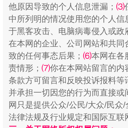
他原因导致的个人信息泄漏；
⑶
中所列明的情况使用您的个人信
于黑客攻击、电脑病毒侵入或政
在本网的企业、公司网站和共同
致的任何事态后果；
⑹
本网在各
全民健身五年计划来了！等你上场
责情形；
⑺
你在本网站留言的内
条款方可留言和反映投诉报料等
并承担一切因您的行为而直接或
网只是提供公众/公民/大众/民
法律法规及行业规定和国际互联