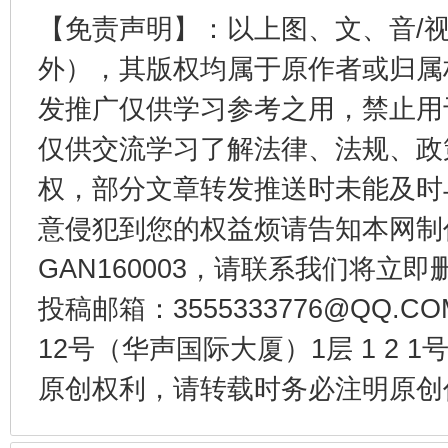
【免责声明】：以上图、文、音/
外），其版权均属于原作者或归属
东山县通报“牛蛙产品抗生素超标问题”
法
发推广仅供学习参考之用，禁止用
仅供交流学习了解法律、法规、政
权，部分文章转发推送时未能及时
意侵犯到您的权益烦请告知本网制作采编
GAN160003，请联系我们将立即删
投稿邮箱：3555333776@QQ
千年窑火 生生不息
一
12号（华声国际大厦）1层 1 2
原创权利，请转载时务必注明原创作