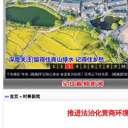
1
2
3
4
5
6
7
8
9
10
锋队”本色
·[视频]
牢记初心使命 奋进复兴征程丨宝塔山下好光景..
·[视频]
因党而生 为党
首页
»
时事新闻
推进法治化营商环境