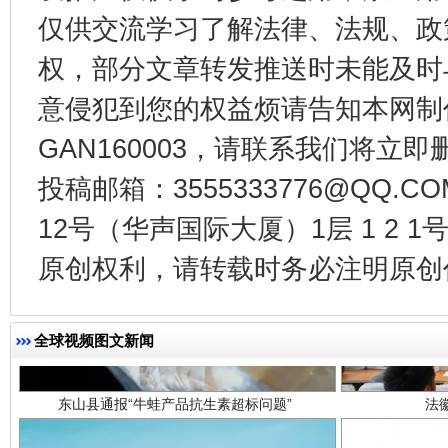
仅供交流学习了解法律、法规、政
公平竞争审查“十大案例”出炉！
一纸欠条
权，部分文章转发推送时未能及时
意侵犯到您的权益烦请告知本网制作采编
GAN160003，请联系我们将立即删
投稿邮箱：3555333776@QQ
12号（华声国际大厦）1层 1 2
原创权利，请转载时务必注明原创作
东山县通报“牛蛙产品抗生素超标问题”
法
全球视频图文新闻