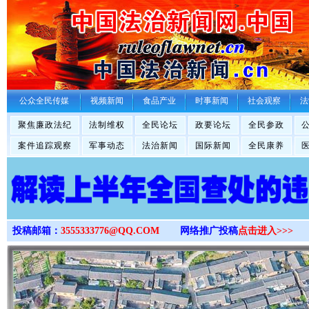
>
公众全民传媒
视频新闻
食品产业
时事新闻
社会观察
法
聚焦廉政法纪
法制维权
全民论坛
政要论坛
全民参政
案件追踪观察
军事动态
法治新闻
国际新闻
全民康养
投稿邮箱：
3555333776@QQ.COM
网络推广投稿
点击进入>>>