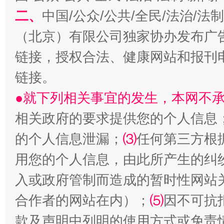
二、
中国/公众/公共/全民/法治/
（北京）有限公司独家协办发布广
千年窑火 生生不息
一
链接，授权合法、健康网站和报刊
链接。
●就下列相关事宜的发生，本网不
相关政府的要求提供您的个人信息
的个人信息泄漏；
⑶
任何第三方根
用您的个人信息，由此所产生的纠
揭开“小金库”的免责幌子
入或政府管制而造成的暂时性网站
合作者的网站在内）；
⑸
因不可抗
款及声明中列明的使用方式或免责