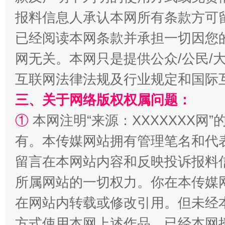
报料信息人承认本网所有条款方可
已经阅读本网条款并承担一切因您
网无关。本网只是提供公众/公民/
互联网法律法规及行业规定和国际
受贿1.44亿！段成刚被判无期
从幼儿
三、关于网络版权权属问题：
①
本网注明“来源：XXXXXXX网”
有。本传媒网站拥有管理笔名和代
留言在本网站内容和反映投诉报料
所属网站的一切权力。你在本传媒
在网站内转载或修改引用。但未经
全民健身五年计划来了！等你上场
方式使用本网上述作品。已经本网