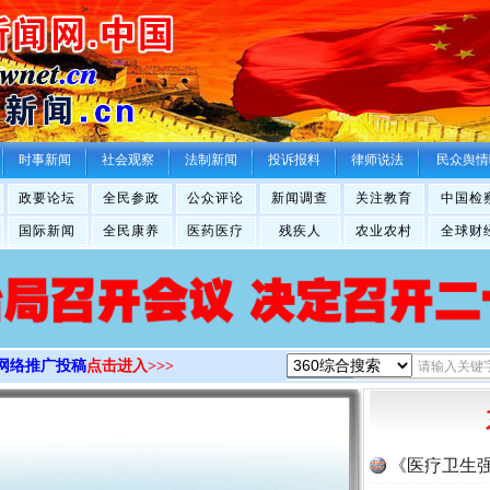
>
时事新闻
社会观察
法制新闻
投诉报料
律师说法
民众舆情
政要论坛
全民参政
公众评论
新闻调查
关注教育
中国检
国际新闻
全民康养
医药医疗
残疾人
农业农村
全球财
网络推广投稿
点击进入>>>
《医疗卫生