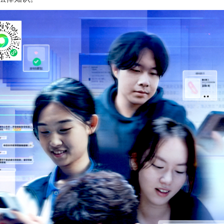
实
一纸欠条伤亲情 巡回调解促和解..
题”
法徽映军营 权益有保障