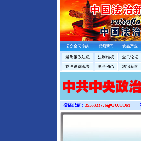
公众全民传媒
视频新闻
食品产业
聚焦廉政法纪
法制维权
全民论坛
案件追踪观察
军事动态
法治新闻
投稿邮箱：
3555333776@QQ.COM