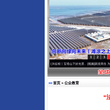
1
2
3
频]
牢记初心使命 奋进复兴征程丨宝塔山下好光景..
·[视频]
因党而生 为党而战——百年“
首页
»
公众教育
“