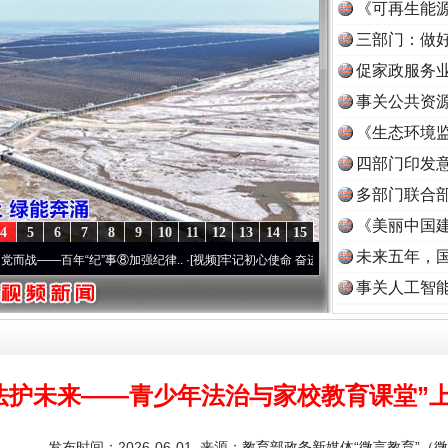
《可再生能源
三部门：做好
促家政服务业
事关公共资
《生态环境监
读
四部门印发
多部门联合部
《美丽中国建
4
5
6
7
8
9
10
11
12
13
14
15
未来五年，
纪”事⑧加强纪律..
·[视频]
牢记初心使命 奋进复兴征程丨“转折之城”激荡..
·[视频]
牢记初
事关人工智
法护未来——青少年法治与家校教育课堂”
发布时间：2026-06-01 来源：
教育部政务新媒体“微言教育”（微信