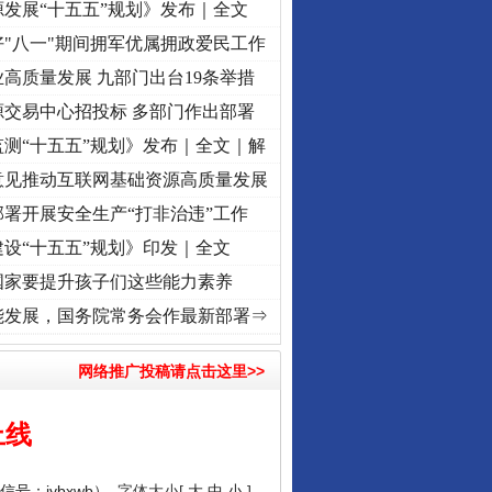
发展“十五五”规划》发布｜全文
"八一"期间拥军优属拥政爱民工作
高质量发展 九部门出台19条举措
源交易中心招投标 多部门作出部署
测“十五五”规划》发布｜全文｜解
意见推动互联网基础资源高质量发展
署开展安全生产“打非治违”工作
设“十五五”规划》印发｜全文
国家要提升孩子们这些能力素养
心使命 奋进复兴征程丨红船起航处 潮起..
·[视频]
一首歌的时间，读懂乐至的“诗与远方
能发展，国务院常务会作最新部署⇒
网络推广投稿请点击这里>>
上线
号：jybxwb）
字体大小[
大
中
小
]