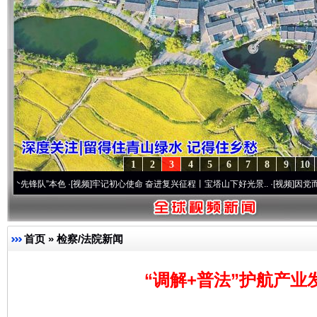
1
2
3
4
5
6
7
8
9
10
”本色
·[视频]
牢记初心使命 奋进复兴征程丨宝塔山下好光景..
·[视频]
因党而生 为党而战
首页
»
检察/法院新闻
“调解+普法”护航产业