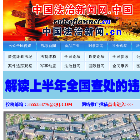
>
公众全民传媒
视频新闻
食品产业
时事新闻
社会观察
法
聚焦廉政法纪
法制维权
全民论坛
政要论坛
全民参政
案件追踪观察
军事动态
法治新闻
国际新闻
全民康养
投稿邮箱：
3555333776@QQ.COM
网络推广投稿
点击进入>>>