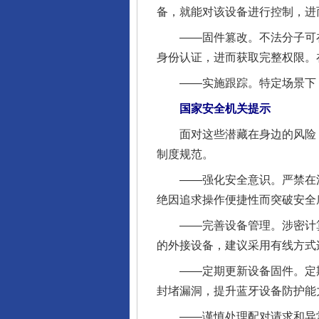
备，就能对该设备进行控制，进
——固件篡改。不法分子可在部
身份认证，进而获取完整权限。
——实施跟踪。特定场景下，
国家安全机关提示
完善运行机制助力责任有效落
面对这些潜藏在身边的风险，
制度规范。
——强化安全意识。严禁在涉密
绝因追求操作便捷性而突破安全
——完善设备管理。涉密计算
的外接设备，建议采用有线方式
——定期更新设备固件。定期
封堵漏洞，提升蓝牙设备防护能
东山县通报“牛蛙产品抗生素超标问
——谨慎处理配对请求和异常