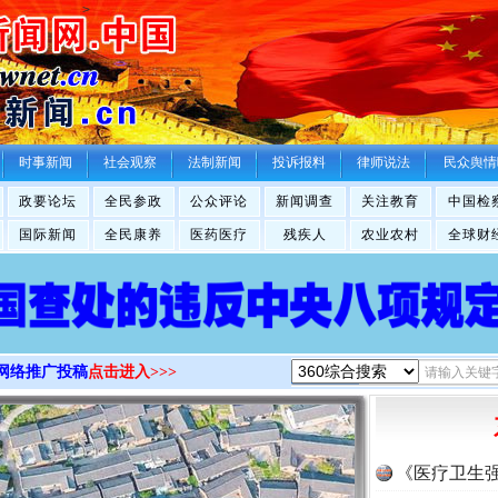
>
时事新闻
社会观察
法制新闻
投诉报料
律师说法
民众舆情
政要论坛
全民参政
公众评论
新闻调查
关注教育
中国检
国际新闻
全民康养
医药医疗
残疾人
农业农村
全球财
网络推广投稿
点击进入>>>
《医疗卫生