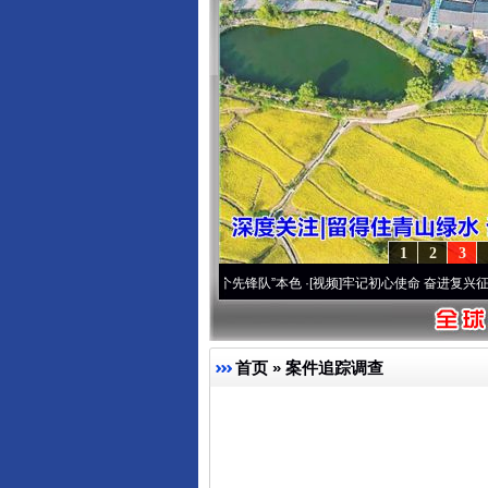
1
2
3
雪域高原..
·[视频]
永葆“两个先锋队”本色
·[视频]
牢记初心使命 奋进复兴征程丨宝塔山下
首页
»
案件追踪调查