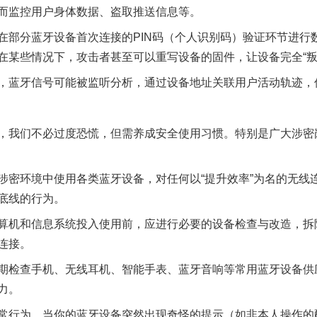
而监控用户身体数据、盗取推送信息等。
分蓝牙设备首次连接的PIN码（个人识别码）验证环节进行
在某些情况下，攻击者甚至可以重写设备的固件，让设备完全“叛
蓝牙信号可能被监听分析，通过设备地址关联用户活动轨迹，
实
一纸欠条伤亲情 巡回调解促和解..
我们不必过度恐慌，但需养成安全使用习惯。特别是广大涉密
环境中使用各类蓝牙设备，对任何以“提升效率”为名的无线
底线的行为。
机和信息系统投入使用前，应进行必要的设备检查与改造，拆
连接。
检查手机、无线耳机、智能手表、蓝牙音响等常用蓝牙设备供
力。
题”
法徽映军营 权益有保障
行为。当你的蓝牙设备突然出现奇怪的提示（如非本人操作的