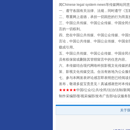
闻Chinese legal system new
一、遵守各国有关法律、法规，同时遵守《
互
二、尊重网上道德，承担一切因您的行为而直
三、中国公共传媒、中国公众传媒、中国全民传媒China 
言的一切权利。
四、您在中国公共传媒、中国公众传媒、中国全民传媒Chin
全民健身五年计划来了！等你上
言论，中国公共传媒、中国公众传媒、中国全民传媒China
载或引用。
五、中国公共传媒、中国公众传媒、中国全民传媒China 
员有权保留或删除其管辖留言中的任意内容。
六、本传媒结合现代网络科技影视文化传媒的新
策、影视文化传媒交流。合法有效地为公众服
七、参与本网发表评论感言即表明您已经阅读并
发布，敬请多提宝贵意见！真诚感谢您对本传
★★★★★
中国/公众/公共/全民/法治/法制/新闻
制作采编部/影视采编部/发布广告部/会议服务
关于
阿坝州三大球赛在茂县开幕