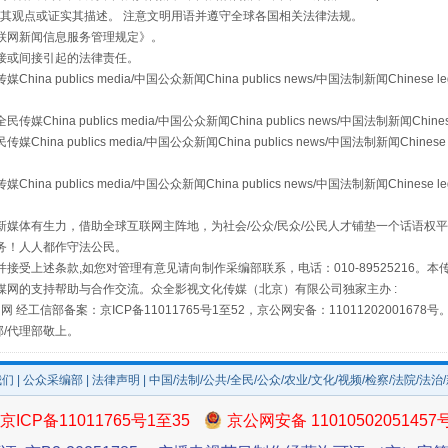
s等传媒网站同意其观点或证实其描述。 注意文明用语并遵守全球各国相关法律法规。
联网新闻信息服务管理规定
》。
接或间接引起的法律责任。
publics media/中国公众新闻China publics news/中国法制新闻Chinese l
a publics media/中国公众新闻China publics news/中国法制新闻Chinese
场
事关残疾人未来5年
 publics media/中国公众新闻China publics news/中国法制新闻Chinese 
publics media/中国公众新闻China publics news/中国法制新闻Chinese l
媒体有生力，借助全球互联网主阵地，为社会/公众/民众/公民人才铺垫一个话语权平
务！人人都作守法公民。
接受上述条款,如您对管理有意见请向制作采编部联系，电话：010-89525216。
媒网的支持帮助与合作交流。众全影视文化传媒（北京）有限公司独家主办 :
网 经工信部备案：京ICP备11011765号1至52，京公网安备：11011202001678号
部/代理部敬上。
我们
|
公众采编部
|
法律声明
| 中国/法制/公共/全民/公众/农业/文化/视频/检察/法院/法治
规模最大的光氢储一体化项目
京ICP备11011765号1至35
京公网安备 11010502051457