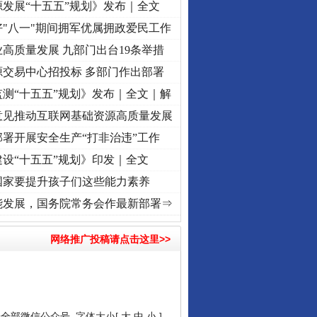
发展“十五五”规划》发布｜全文
"八一"期间拥军优属拥政爱民工作
高质量发展 九部门出台19条举措
源交易中心招投标 多部门作出部署
测“十五五”规划》发布｜全文｜解
意见推动互联网基础资源高质量发展
署开展安全生产“打非治违”工作
设“十五五”规划》印发｜全文
国家要提升孩子们这些能力素养
奋进复兴征程丨“转折之城”激荡..
·[视频]
牢记初心使命 奋进复兴征程丨红船起航处 潮起.
能发展，国务院常务会作最新部署⇒
网络推广投稿请点击这里>>
安全部微信公众号
字体大小[
大
中
小
]