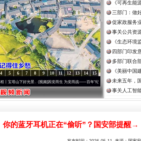
《可再生能源
三部门：做好
促家政服务业
事关公共资
《生态环境监
读
四部门印发
多部门联合部
《美丽中国建
4
5
6
7
8
9
10
11
12
13
14
15
未来五年，
好光景..
·[视频]
因党而生 为党而战——百年“纪”事⑧加强纪律..
·[视频]
牢记初心使命 
事关人工智
你的蓝牙耳机正在“偷听”？国安部提醒→
发布时间：2026-05-11 来源：
国家